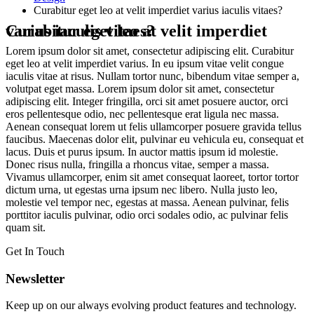
Curabitur eget leo at velit imperdiet varius iaculis vitaes?
Curabitur eget leo at velit imperdiet varius iaculis vitaes?
Lorem ipsum dolor sit amet, consectetur adipiscing elit. Curabitur
eget leo at velit imperdiet varius. In eu ipsum vitae velit congue
iaculis vitae at risus. Nullam tortor nunc, bibendum vitae semper a,
volutpat eget massa. Lorem ipsum dolor sit amet, consectetur
adipiscing elit. Integer fringilla, orci sit amet posuere auctor, orci
eros pellentesque odio, nec pellentesque erat ligula nec massa.
Aenean consequat lorem ut felis ullamcorper posuere gravida tellus
faucibus. Maecenas dolor elit, pulvinar eu vehicula eu, consequat et
lacus. Duis et purus ipsum. In auctor mattis ipsum id molestie.
Donec risus nulla, fringilla a rhoncus vitae, semper a massa.
Vivamus ullamcorper, enim sit amet consequat laoreet, tortor tortor
dictum urna, ut egestas urna ipsum nec libero. Nulla justo leo,
molestie vel tempor nec, egestas at massa. Aenean pulvinar, felis
porttitor iaculis pulvinar, odio orci sodales odio, ac pulvinar felis
quam sit.
Get In Touch
Newsletter
Keep up on our always evolving product features and technology.